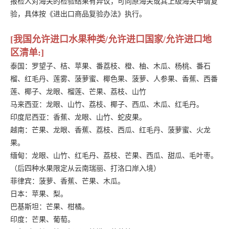
报检人对海关的检验结果有异议，可向原海关或其上级海关申请复
验，具体按《进出口商品复验办法》执行。
[我国允许进口水果种类/允许进口国家/允许进口地
区清单:]
泰国：罗望子、桔、苹果、番荔枝、橙、柚、木瓜、杨桃、番石
榴、红毛丹、莲雾、菠萝蜜、椰色果、菠萝、人参果、香蕉、西番
莲、椰子、龙眼、榴莲、芒果、荔枝、山竹
马来西亚：龙眼、山竹、荔枝、椰子、西瓜、木瓜、红毛丹。
印度尼西亚：香蕉、龙眼、山竹、蛇皮果。
越南：芒果、龙眼、香蕉、荔枝、西瓜、红毛丹、菠萝蜜、火龙
果。
缅甸：龙眼、山竹、红毛丹、荔枝、芒果、西瓜、甜瓜、毛叶枣。
（后四种水果限定从云南瑞丽、打洛口岸入境）
菲律宾：菠萝、香蕉、芒果、木瓜。
日本：苹果、梨。
巴基斯坦：芒果、柑橘。
印度：芒果、葡萄。