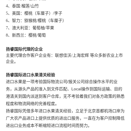
4、泰国:榴莲/山竹
5、美国：樱桃（车厘子）/李子
6、智力：猕猴桃/樱桃（车厘子）
7、澳大利亚：葡萄柚/苹果
8、新西兰：樱桃/葡萄
扬睿国际代理的企业
主要代理合作客户企业有：联想佳沃/上海宏辉 等众多新农业上市
企业。
扬睿国际进口水果清关经验
进口水果是一项考验国际物流公司/报关公司综合操作水平的业
务，从源头产品的准入到文件匹配、Local操作到国际运输、目的
港清关到国内派送到客户仓库，无不考验着我们对各方政策的熟悉
程度和物流网络的完善程度。
扬睿国际凭借多年进口水果清关经验，立足于北京首都机场口岸为
广大农产品进口上提供优质的进出口服务，一直在为客户控制降低
进出口业务成本不断缩短进口流程时间而努力。