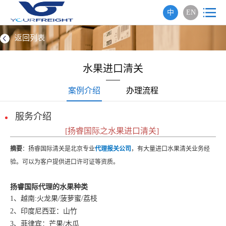
中
EN
返回列表
水果进口清关
案例介绍
办理流程
服务介绍
[扬睿国际之水果进口清关]
摘要
：扬睿国际清关是北京专业
代理报关公司
，有大量进口水果清关业务经
验。可以为客户提供进口许可证等资质。
扬睿国际代理的水果种类
1、越南:火龙果/菠萝蜜/荔枝
2、印度尼西亚：山竹
3、菲律宾：芒果/木瓜