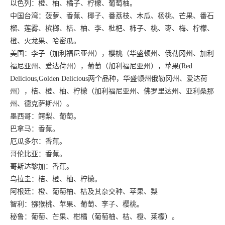
以色列：橙、柚、橘子、柠檬、葡萄柚。
中国台湾：菠萝、香蕉、椰子、番荔枝、木瓜、杨桃、芒果、番石
榴、莲雾、槟榔、桔、柚、李、枇杷、柿子、桃、枣、梅、柠檬、
橙、火龙果、哈密瓜。
美国：李子（加利福尼亚州），樱桃（华盛顿州、俄勒冈州、加利
福尼亚州、爱达荷州），葡萄（加利福尼亚州），苹果(Red
Delicious,Golden Delicious两个品种，华盛顿州俄勒冈州、爱达荷
州），桔、橙、柚、柠檬（加利福尼亚州、佛罗里达州、亚利桑那
州、德克萨斯州）。
墨西哥：鳄梨、葡萄。
巴拿马：香蕉。
厄瓜多尔：香蕉。
哥伦比亚：香蕉。
哥斯达黎加：香蕉。
乌拉圭：桔、橙、柚、柠檬。
阿根廷：橙、葡萄柚、桔及其杂交种、苹果、梨
智利：猕猴桃、苹果、葡萄、李子、樱桃。
秘鲁：葡萄、芒果、柑橘（葡萄柚、桔、橙、莱檬）。