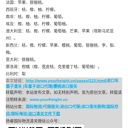
法国：苹果、猕猴桃。
西班牙：桔、橙、柚、柠檬。
南非：桔、橙、柚、柠檬、葡萄。
埃及：橙、柚、桔、柠檬、葡萄柚。
澳大利亚：桔、橙、柠檬、葡萄柚、芒果、苹果（塔斯马尼亚
州）。
新西兰：桔、橙、柠檬、苹果、樱桃、葡萄、猕猴桃、李、梨、
梅。
意大利：猕猴桃。
摩洛哥：柑橘（橙、宽皮桔、克里曼丁桔、葡萄柚）。
比利时：梨
本文链接：
http://www.yourfreight.cn/cases/113.html
|
进口车
厘子清关
|
车厘子进口代理
|
樱桃进口报关
转载声明：本站发布文章，如无特别声明，皆为原创文章，转载请
注明转来源：
www.yourfreight.cn
网站分类：
国际物流
|
代理报关
|
进出口代理
|
进口清关案例
|
国际空
运
|
国际海运
|
进口清关文件下载
扬睿国际物流清关微信公众号：