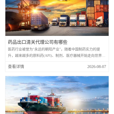
药品出口清关代理公司有哪些
医药行业被誉为“永远的朝阳产业”，随着中国制药实力的提
升，越来越多的原料药(API)、制剂、医疗器械开始走向世界。
然而，药品属于特殊商品，受到国家海关、药监局以及国际卫
查看详情
2026-08-07
生组织的严格管控。 相比于普通货物，药品出口清关不仅流程
繁琐，更涉及法律红线。因此，寻找一家专业的药品出口清关
代理公司，是药企和外贸商的刚需。市场上这类公司有哪些?又
该如何甄别?