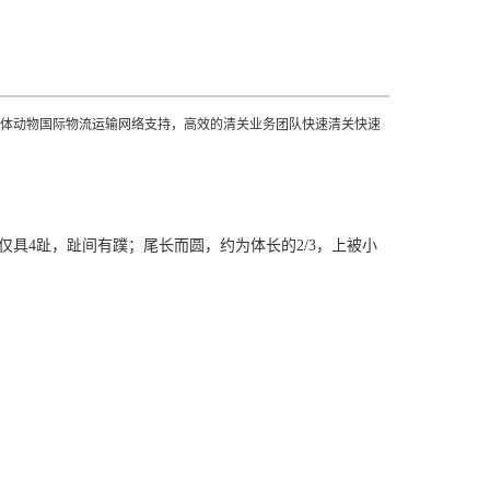
体动物国际物流运输网络支持，高效的清关业务团队快速清关快速
，后足仅具4趾，趾间有蹼；尾长而圆，约为体长的2/3，上被小