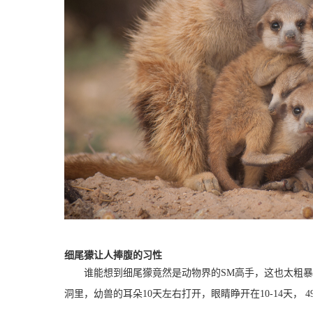
细尾獴让人捧腹的习性
谁能想到细尾獴竟然是动物界的SM高手，这也太粗
洞里，幼兽的耳朵10天左右打开，眼睛睁开在10-14天