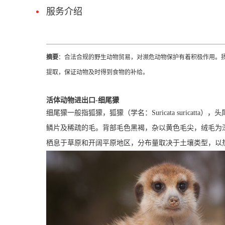
服务介绍
摘要
：合法合规的野生动物贸易，对濒危动物保护有着积极作用。
提取，保证动物及时得到食物的补给。
活体动物进出口-细尾獴
细尾獴一般指狐獴，狐獴（学名：Suricata surica
鳞片及稀疏的毛。背部毛色黑褐，杂以黄色毛尖，绒毛为
栖息于草原和开阔平原地区，分布量取决于土壤类型，以