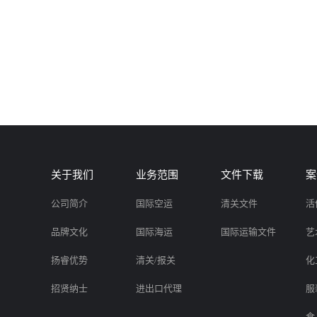
关于我们
业务范围
文件下载
案
公司简介
国际空运
清关文件
活
品牌文化
国际海运
国际运输文件
艺
扬睿优势
清关/报关
化
招贤纳士
进出口代理
服
食