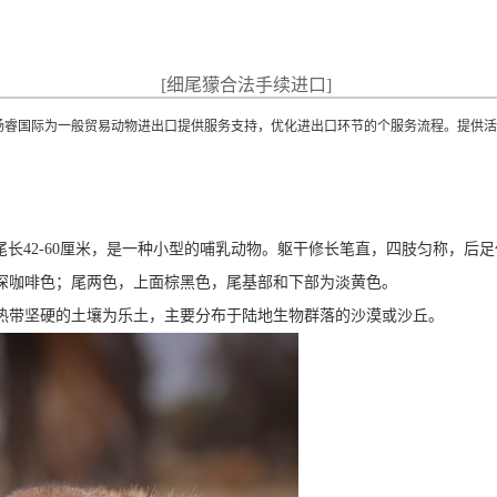
[细尾獴合法手续进口]
扬睿国际为一般贸易动物进出口提供服务支持，优化进出口环节的个服务流程。提供活
tta），头尾长42-60厘米，是一种小型的哺乳动物。躯干修长笔直，四肢匀称
深咖啡色；尾两色，上面棕黑色，尾基部和下部为淡黄色。
热带坚硬的土壤为乐土，主要分布于陆地生物群落的沙漠或沙丘
。