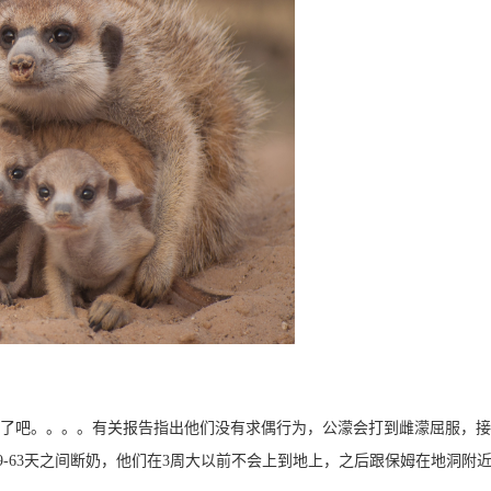
暴了吧。。。。有关报告指出他们没有求偶行为，公濛会打到雌濛屈服，接
， 49-63天之间断奶，他们在3周大以前不会上到地上，之后跟保姆在地洞